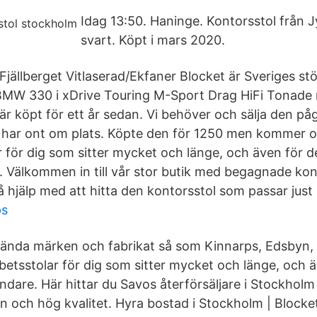
Idag 13:50. Haninge. Kontorsstol från J
svart. Köpt i mars 2020.
Fjällberget Vitlaserad/Ekfaner Blocket är Sveriges st
BMW 330 i xDrive Touring M-Sport Drag HiFi Tonade 
r köpt för ett år sedan. Vi behöver och sälja den påg
vi har ont om plats. Köpte den för 1250 men kommer o
r för dig som sitter mycket och länge, och även för d
. Välkommen in till vår stor butik med begagnade kon
 hjälp med att hitta den kontorsstol som passar just 
ps
 kända märken och fabrikat så som Kinnarps, Edsbyn,
rbetsstolar för dig som sitter mycket och länge, och
undare. Här hittar du Savos återförsäljare i Stockholm
gn och hög kvalitet. Hyra bostad i Stockholm | Blocke