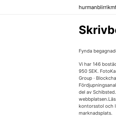
hurmanblirrikm
Skrivb
Fynda begagnade
Vi har 146 bostäd
950 SEK. FotoKar
Group · Blockchai
Fördjupningsanal
del av Schibsted
webbplatsen.Läs 
kontorsstol och 
marknadsplats.