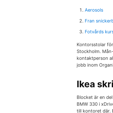
Aerosols
Fran snickerboa
Fotvårds kur
Kontorsstolar fö
Stockholm. Mån-f
kontaktperson alt
jobb inom Organi
Ikea sk
Blocket är en de
BMW 330 i xDrive
till kontoret där