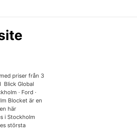
site
 med priser från 3
 Blick Global
ckholm · Ford ·
olm Blocket är en
den här
es i Stockholm
es största