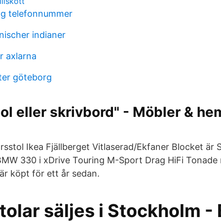
llskott
ng telefonnummer
ischer indianer
r axlarna
ter göteborg
ol eller skrivbord" - Möbler & h
rsstol Ikea Fjällberget Vitlaserad/Ekfaner Blocket är 
BMW 330 i xDrive Touring M-Sport Drag HiFi Tonade 
r köpt för ett år sedan.
tolar säljes i Stockholm -