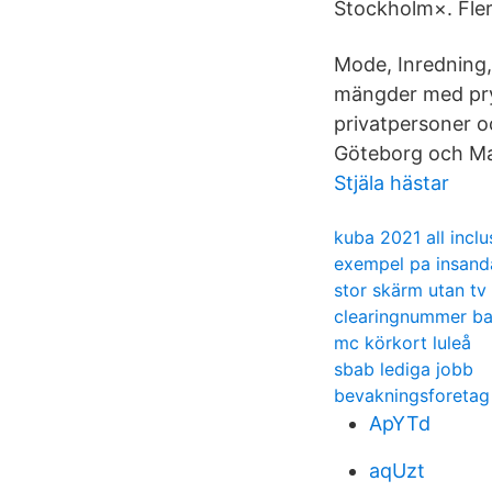
Stockholm×. Fler 
Mode, Inredning,
mängder med pryl
privatpersoner oc
Göteborg och M
Stjäla hästar
kuba 2021 all inclu
exempel pa insand
stor skärm utan tv
clearingnummer b
mc körkort luleå
sbab lediga jobb
bevakningsforetag
ApYTd
aqUzt