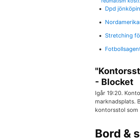
reumatism kostti
Dpd jönköpi
Nordamerikan
Stretching fö
Fotbollsagen
"Kontorsst
- Blocket
Igår 19:20. Konto
marknadsplats. 
kontorsstol som ä
Bord & s