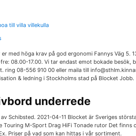
 till villa villekulla
s
r er med höga krav på god ergonomi Fannys Väg 5. 
re: 08.00-17.00. Vi tar endast emot bokade besök, b
. ring 08-556 910 00 eller maila till info@sthlm.kinna
sation & ledning i Stockholms stad på Blocket Jobb.
rivbord underrede
l av Schibsted. 2021-04-11 Blocket är Sveriges störs
 Touring M-Sport Drag HiFi Tonade rutor Det finns 
. Ex. Priser på vad som kan hittas i vår sortiment.