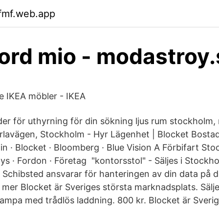
fmf.web.app
ord mio - modastroy.
 IKEA möbler - IKEA
er för uthyrning för din sökning ljus rum stockholm,
lavägen, Stockholm - Hyr Lägenhet | Blocket Bostad
n · Blocket · Bloomberg · Blue Vision A Förbifart Sto
ys · Fordon · Företag "kontorsstol" - Säljes i Stockh
. Schibsted ansvarar för hanteringen av din data på 
mer Blocket är Sveriges största marknadsplats. Sälj
lampa med trådlös laddning. 800 kr. Blocket är Sverig