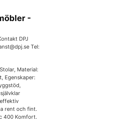
öbler -
Kontakt DPJ
anst@dpj.se Tel:
olar, Material:
rt, Egenskaper:
ryggstöd,
självklar
effektiv
a rent och fint.
ic 400 Komfort.