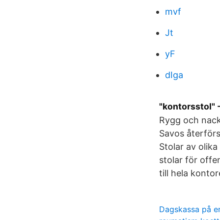
mvf
Jt
yF
dIga
"kontorsstol" 
Rygg och nackst
Savos återförs
Stolar av olik
stolar för off
till hela kont
Dagskassa på e