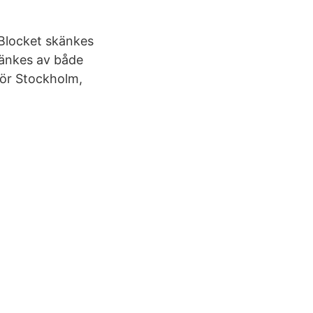
 Blocket skänkes
känkes av både
 för Stockholm,