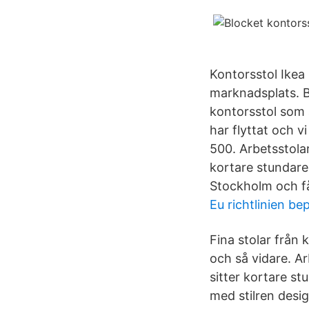
Kontorsstol Ikea 
marknadsplats. 
kontorsstol som ä
har flyttat och 
500. Arbetsstola
kortare stundare
Stockholm och få
Eu richtlinien be
Fina stolar från
och så vidare. A
sitter kortare st
med stilren desi