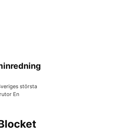
eminredning
Sveriges största
rutor En
 Blocket