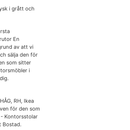
ysk i grått och
örsta
rutor En
rund av att vi
ch sälja den för
en som sitter
torsmöbler i
dig.
 HÅG, RH, Ikea
 även för den som
 - Kontorsstolar
t Bostad.