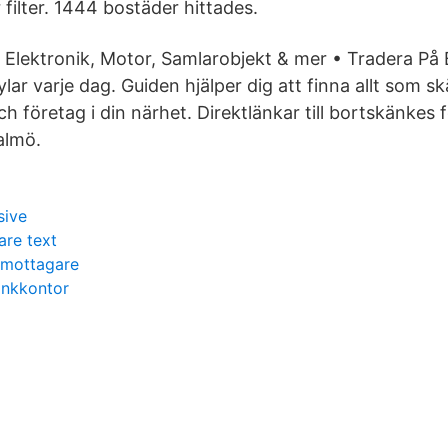
filter. 1444 bostäder hittades.
 Elektronik, Motor, Samlarobjekt & mer • Tradera På
ar varje dag. Guiden hjälper dig att finna allt som s
h företag i din närhet. Direktlänkar till bortskänkes
almö.
sive
are text
 mottagare
ankkontor